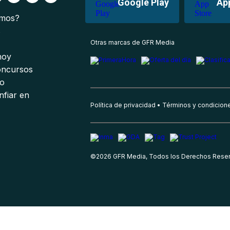
Google Play
Ap
omos?
s
Otras marcas de GFR Media
 hoy
oncursos
io
nfiar en
Política de privacidad
Términos y condicion
©
2026
GFR Media, Todos los Derechos Rese