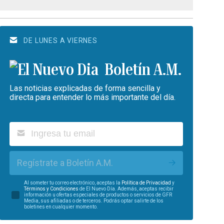
DE LUNES A VIERNES
Boletín A.M.
Las noticias explicadas de forma sencilla y
directa para entender lo más importante del día.
Regístrate a Boletín A.M.
Al someter tu correo electrónico, aceptas la
Política de Privacidad
y
Términos y Condiciones
de El Nuevo Día. Además, aceptas recibir
información u ofertas especiales de productos o servicios de GFR
Media, sus afiliadas o de terceros. Podrás optar salirte de los
boletines en cualquier momento.