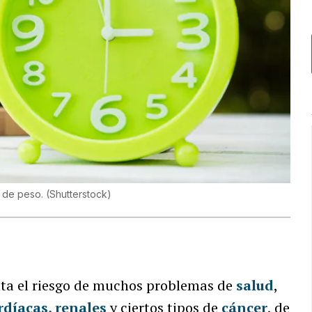
a de peso.
(
Shutterstock
)
nta el riesgo de muchos problemas de
salud
,
díacas,
renales
y ciertos tipos de
cáncer
, de