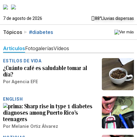
7 de agosto de 2026
88°
Lluvias dispersas
Tópicos
#diabetes
Artículos
Fotogalerías
Vídeos
ESTILOS DE VIDA
¿Cuánto café es saludable tomar al
día?
Por
Agencia EFE
ENGLISH
Sharp rise in type 1 diabetes
diagnoses among Puerto Rico’s
teenagers
Por
Melanie Ortiz Álvarez