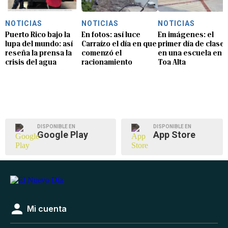
NOTICIAS
NOTICIAS
NOTICIAS
Puerto Rico bajo la
En fotos: así luce
En imágenes: el
lupa del mundo: así
Carraízo el día en que
primer día de clase
reseña la prensa la
comenzó el
en una escuela en
crisis del agua
racionamiento
Toa Alta
DISPONIBLE EN
DISPONIBLE EN
Google Play
App Store
Mi cuenta