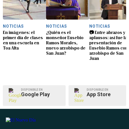
NOTICIAS
NOTICIAS
NOTICIAS
En imágenes: el
¿Quién es el
📷 Entre abrazos y
primer día de clases
monseñor Eusebio
aplausos: así fue la
en una escuela en
Ramos Morales,
presentación de
Toa Alta
nuevo arzobispo de
Eusebio Ramos com
San Juan?
arzobispo de San
Juan
DISPONIBLE EN
DISPONIBLE EN
Google Play
App Store