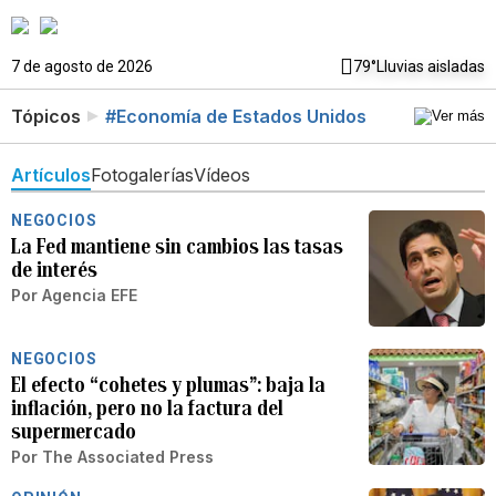
7 de agosto de 2026
79°
Lluvias aisladas
Tópicos
#Economía de Estados Unidos
Artículos
Fotogalerías
Vídeos
NEGOCIOS
La Fed mantiene sin cambios las tasas
de interés
Por
Agencia EFE
NEGOCIOS
El efecto “cohetes y plumas”: baja la
inflación, pero no la factura del
supermercado
Por
The Associated Press