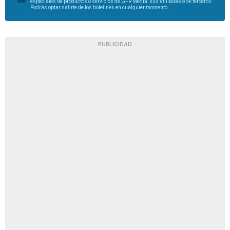
especiales de productos o servicios de GFR Media, sus afiliadas o de terceros.
Podrás optar salirte de los boletines en cualquier momento.
PUBLICIDAD