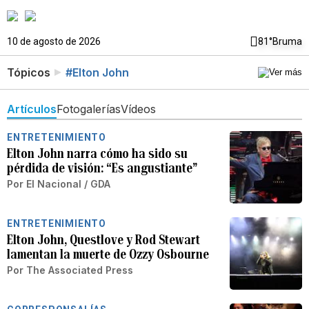
10 de agosto de 2026
81°
Bruma
Tópicos
#Elton John
Artículos
Fotogalerías
Vídeos
ENTRETENIMIENTO
Elton John narra cómo ha sido su
pérdida de visión: “Es angustiante”
Por
El Nacional / GDA
ENTRETENIMIENTO
Elton John, Questlove y Rod Stewart
lamentan la muerte de Ozzy Osbourne
Por
The Associated Press