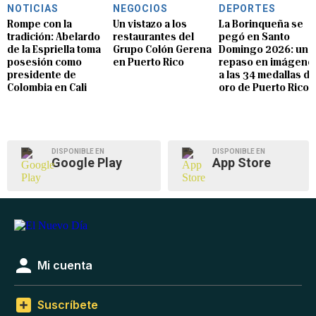
NOTICIAS
NEGOCIOS
DEPORTES
Rompe con la
Un vistazo a los
La Borinqueña se
tradición: Abelardo
restaurantes del
pegó en Santo
de la Espriella toma
Grupo Colón Gerena
Domingo 2026: un
posesión como
en Puerto Rico
repaso en imágene
presidente de
a las 34 medallas de
Colombia en Cali
oro de Puerto Rico
DISPONIBLE EN
DISPONIBLE EN
Google Play
App Store
Mi cuenta
Suscríbete