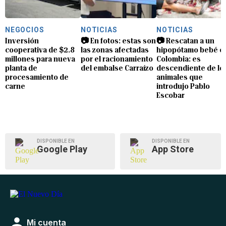
NEGOCIOS
NOTICIAS
NOTICIAS
Inversión
📷 En fotos: estas son
📷 Rescatan a un
cooperativa de $2.8
las zonas afectadas
hipopótamo bebé e
millones para nueva
por el racionamiento
Colombia: es
planta de
del embalse Carraízo
descendiente de lo
procesamiento de
animales que
carne
introdujo Pablo
Escobar
DISPONIBLE EN
DISPONIBLE EN
Google Play
App Store
Mi cuenta