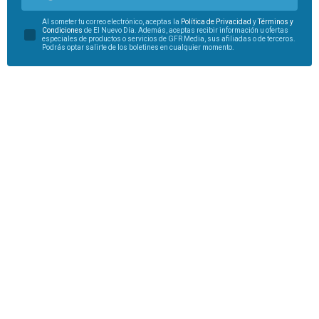
Al someter tu correo electrónico, aceptas la
Política de Privacidad
y
Términos y
Condiciones
de El Nuevo Día. Además, aceptas recibir información u ofertas
especiales de productos o servicios de GFR Media, sus afiliadas o de terceros.
Podrás optar salirte de los boletines en cualquier momento.