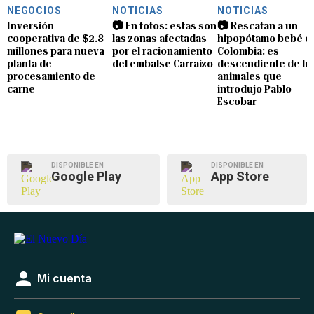
NEGOCIOS
NOTICIAS
NOTICIAS
Inversión
📷 En fotos: estas son
📷 Rescatan a un
cooperativa de $2.8
las zonas afectadas
hipopótamo bebé e
millones para nueva
por el racionamiento
Colombia: es
planta de
del embalse Carraízo
descendiente de lo
procesamiento de
animales que
carne
introdujo Pablo
Escobar
DISPONIBLE EN
DISPONIBLE EN
Google Play
App Store
Mi cuenta