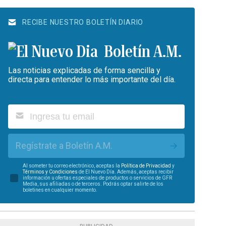
RECIBE NUESTRO BOLETÍN DIARIO
Boletín A.M.
Las noticias explicadas de forma sencilla y
directa para entender lo más importante del día.
Regístrate a Boletín A.M.
Al someter tu correo electrónico, aceptas la
Política de Privacidad
y
Términos y Condiciones
de El Nuevo Día. Además, aceptas recibir
información u ofertas especiales de productos o servicios de GFR
Media, sus afiliadas o de terceros. Podrás optar salirte de los
boletines en cualquier momento.