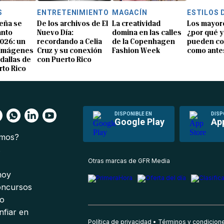
S
ENTRETENIMIENTO
MAGACÍN
ESTILOS 
eña se
De los archivos de El
La creatividad
Los mayor
anto
Nuevo Día:
domina en las calles
¿por qué y
026: un
recordando a Celia
de la Copenhagen
pueden co
 imágenes
Cruz y su conexión
Fashion Week
como ante
dallas de
con Puerto Rico
rto Rico
DISPONIBLE EN
DISP
Google Play
Ap
omos?
s
Otras marcas de GFR Media
 hoy
oncursos
io
nfiar en
Política de privacidad
Términos y condicion