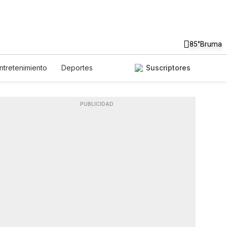
85°
Bruma
ntretenimiento
Deportes
Suscriptores
idos
Ciencia y Ambiente
Lotería
Vídeos
Fotos
Feriados
Especiales
PUBLICIDAD