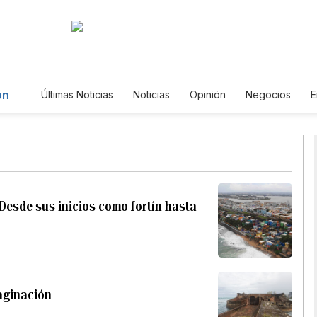
ón
Últimas Noticias
Noticias
Opinión
Negocios
E
Magacín
Estilos de Vida
Mundo
Estados Un
Gastronomía
De Viaje
Tecnología
Juegos
English
Podcasts
Horóscopos
Newsletters
Desde sus inicios como fortín hasta
maginación