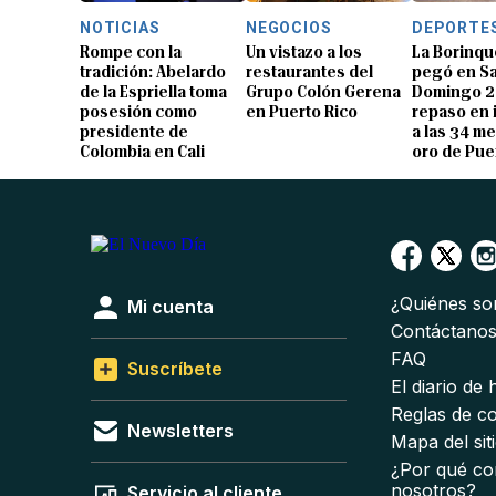
NOTICIAS
NEGOCIOS
DEPORTE
Rompe con la
Un vistazo a los
La Borinqu
tradición: Abelardo
restaurantes del
pegó en S
de la Espriella toma
Grupo Colón Gerena
Domingo 2
posesión como
en Puerto Rico
repaso en
presidente de
a las 34 me
Colombia en Cali
oro de Pue
¿Quiénes s
Mi cuenta
Contáctano
FAQ
Suscríbete
El diario de
Reglas de c
Newsletters
Mapa del sit
¿Por qué co
nosotros?
Servicio al cliente