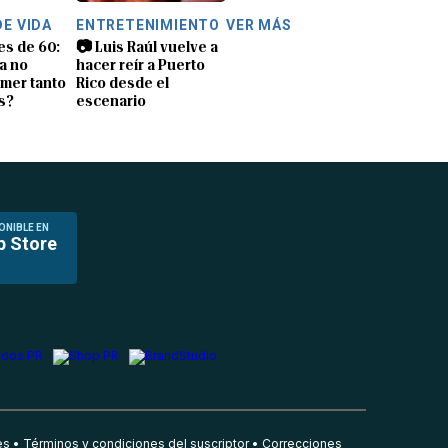
DE VIDA
ENTRETENIMIENTO
VER MÁS
es de 60:
📷 Luis Raúl vuelve a
a no
hacer reír a Puerto
mer tanto
Rico desde el
s?
escenario
ONIBLE EN
p Store
es
Términos y condiciones del suscriptor
Correcciones