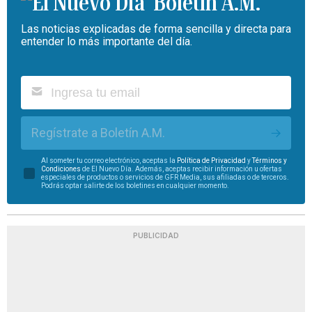
Boletín A.M.
Las noticias explicadas de forma sencilla y directa para
entender lo más importante del día.
Regístrate a Boletín A.M.
Al someter tu correo electrónico, aceptas la
Política de Privacidad
y
Términos y
Condiciones
de El Nuevo Día. Además, aceptas recibir información u ofertas
especiales de productos o servicios de GFR Media, sus afiliadas o de terceros.
Podrás optar salirte de los boletines en cualquier momento.
PUBLICIDAD