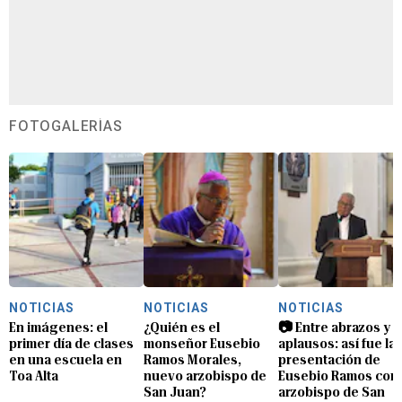
FOTOGALERÍAS
NOTICIAS
NOTICIAS
NOTICIAS
En imágenes: el
¿Quién es el
📷 Entre abrazos y
primer día de clases
monseñor Eusebio
aplausos: así fue la
en una escuela en
Ramos Morales,
presentación de
Toa Alta
nuevo arzobispo de
Eusebio Ramos com
San Juan?
arzobispo de San