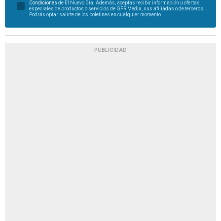
Condiciones
de El Nuevo Día. Además, aceptas recibir información u ofertas
especiales de productos o servicios de GFR Media, sus afiliadas o de terceros.
Podrás optar salirte de los boletines en cualquier momento.
PUBLICIDAD