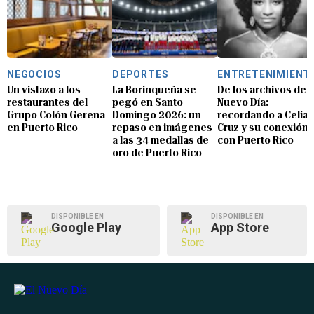
NEGOCIOS
DEPORTES
ENTRETENIMIENT
Un vistazo a los
La Borinqueña se
De los archivos de E
restaurantes del
pegó en Santo
Nuevo Día:
Grupo Colón Gerena
Domingo 2026: un
recordando a Celia
en Puerto Rico
repaso en imágenes
Cruz y su conexión
a las 34 medallas de
con Puerto Rico
oro de Puerto Rico
DISPONIBLE EN
DISPONIBLE EN
Google Play
App Store