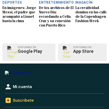
DEPORTES
ENTRETENIMIENTO
MAGACÍN
En imágenes: Jorge
De los archivos de El
La creatividad
Messi, el padre que
Nuevo Día:
domina en las calle
acompañó a Lionel
recordando a Celia
de la Copenhagen
hasta la cima
Cruz y su conexión
Fashion Week
con Puerto Rico
DISPONIBLE EN
DISPONIBLE EN
Google Play
App Store
Mi cuenta
Suscríbete