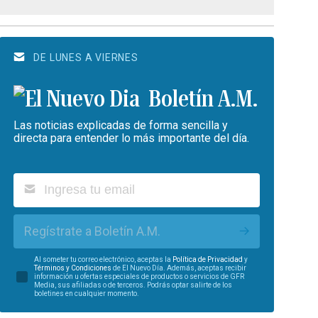
DE LUNES A VIERNES
Boletín A.M.
Las noticias explicadas de forma sencilla y
directa para entender lo más importante del día.
Regístrate a Boletín A.M.
Al someter tu correo electrónico, aceptas la
Política de Privacidad
y
Términos y Condiciones
de El Nuevo Día. Además, aceptas recibir
información u ofertas especiales de productos o servicios de GFR
Media, sus afiliadas o de terceros. Podrás optar salirte de los
boletines en cualquier momento.