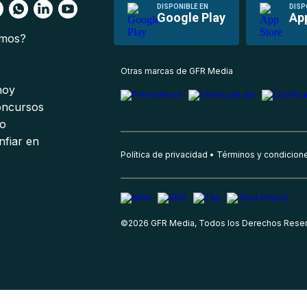
DISPONIBLE EN
DISP
Google Play
Ap
omos?
s
Otras marcas de GFR Media
 hoy
oncursos
io
nfiar en
Política de privacidad
Términos y condicion
©
2026
GFR Media, Todos los Derechos Rese