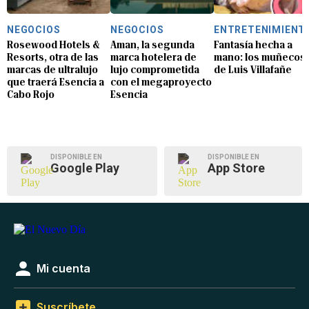
NEGOCIOS
NEGOCIOS
ENTRETENIMIENT
Rosewood Hotels &
Aman, la segunda
Fantasía hecha a
Resorts, otra de las
marca hotelera de
mano: los muñecos
marcas de ultralujo
lujo comprometida
de Luis Villafañe
que traerá Esencia a
con el megaproyecto
Cabo Rojo
Esencia
DISPONIBLE EN
DISPONIBLE EN
Google Play
App Store
Mi cuenta
Suscríbete