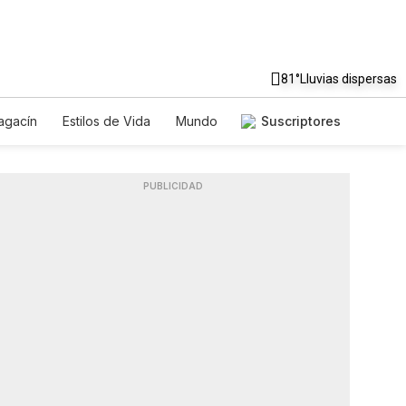
81°
Lluvias dispersas
agacín
Estilos de Vida
Mundo
Suscriptores
Juegos
Lotería
Vídeos
es
PUBLICIDAD