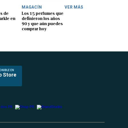
MAGACÍN
VER MÁS
os de
Los 15 perfumes que
rkle en
definieron los años
90 y que aún puedes
comprar hoy
ONIBLE EN
p Store