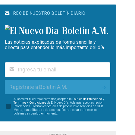
RECIBE NUESTRO BOLETÍN DIARIO
Boletín A.M.
Las noticias explicadas de forma sencilla y
directa para entender lo más importante del día.
Regístrate a Boletín A.M.
Al someter tu correo electrónico, aceptas la
Política de Privacidad
y
Términos y Condiciones
de El Nuevo Día. Además, aceptas recibir
información u ofertas especiales de productos o servicios de GFR
Media, sus afiliadas o de terceros. Podrás optar salirte de los
boletines en cualquier momento.