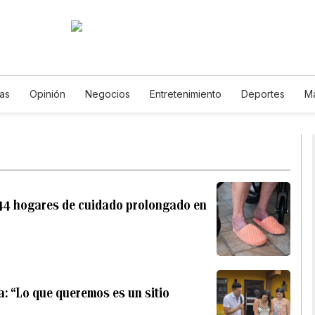
ias
Opinión
Negocios
Entretenimiento
Deportes
M
iencia y Ambiente
Gastronomía
De Viaje
Tecnología
Podcasts
Horóscopos
Newsletters
Feriados
Especial
e 44 hogares de cuidado prolongado en
a: “Lo que queremos es un sitio