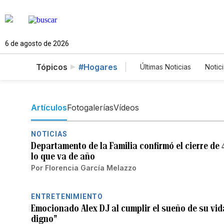
6 de agosto de 2026
Tópicos
#Hogares
Últimas Noticias
Notic
Estados Unidos
C
Fotos
English
Artículos
Fotogalerías
Vídeos
NOTICIAS
Departamento de la Familia confirmó el cierre d
lo que va de año
Por
Florencia García Melazzo
ENTRETENIMIENTO
Emocionado Alex DJ al cumplir el sueño de su vid
digno”