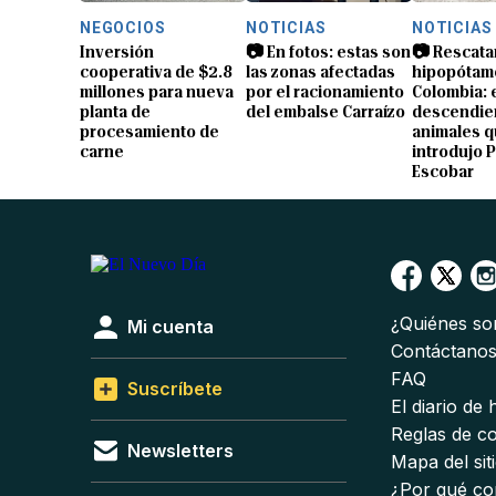
NEGOCIOS
NOTICIAS
NOTICIAS
Inversión
📷 En fotos: estas son
📷 Rescata
cooperativa de $2.8
las zonas afectadas
hipopótam
millones para nueva
por el racionamiento
Colombia: 
planta de
del embalse Carraízo
descendien
procesamiento de
animales 
carne
introdujo 
Escobar
¿Quiénes s
Mi cuenta
Contáctano
FAQ
Suscríbete
El diario de
Reglas de c
Newsletters
Mapa del sit
¿Por qué co