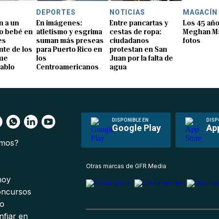
DEPORTES
NOTICIAS
MAGACÍN
n a un
En imágenes:
Entre pancartas y
Los 45 añ
o bebé en
atletismo y esgrima
cestas de ropa:
Meghan Ma
es
suman más preseas
ciudadanos
fotos
te de los
para Puerto Rico en
protestan en San
que
los
Juan por la falta de
Pablo
Centroamericanos
agua
DISPONIBLE EN
DISP
Google Play
Ap
omos?
s
Otras marcas de GFR Media
 hoy
oncursos
io
nfiar en