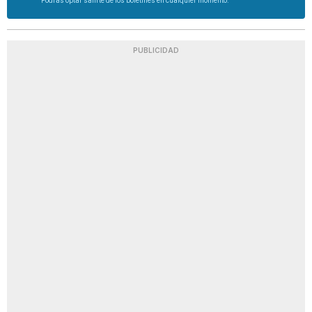
Podrás optar salirte de los boletines en cualquier momento.
PUBLICIDAD