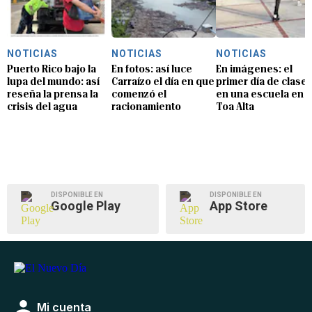
NOTICIAS
NOTICIAS
NOTICIAS
Puerto Rico bajo la
En fotos: así luce
En imágenes: el
lupa del mundo: así
Carraízo el día en que
primer día de clase
reseña la prensa la
comenzó el
en una escuela en
crisis del agua
racionamiento
Toa Alta
DISPONIBLE EN
DISPONIBLE EN
Google Play
App Store
Mi cuenta