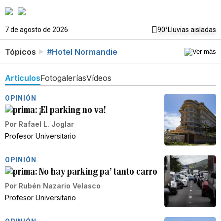
7 de agosto de 2026
90°
Lluvias aisladas
Tópicos
#Hotel Normandie
Artículos
Fotogalerías
Vídeos
OPINIÓN
¡El parking no va!
Por
Rafael L. Joglar
Profesor Universitario
OPINIÓN
No hay parking pa’ tanto carro
Por
Rubén Nazario Velasco
Profesor Universitario