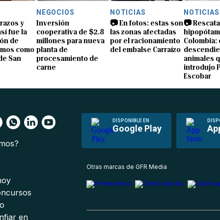
NEGOCIOS
NOTICIAS
NOTICIAS
brazos y
Inversión
📷 En fotos: estas son
📷 Rescata
sí fue la
cooperativa de $2.8
las zonas afectadas
hipopótam
ón de
millones para nueva
por el racionamiento
Colombia: 
amos como
planta de
del embalse Carraízo
descendie
de San
procesamiento de
animales 
carne
introdujo 
Escobar
DISPONIBLE EN
DISP
Google Play
Ap
omos?
s
Otras marcas de GFR Media
 hoy
oncursos
io
nfiar en