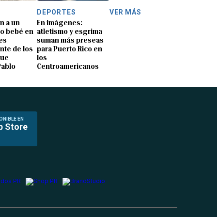
DEPORTES
VER MÁS
n a un
En imágenes:
o bebé en
atletismo y esgrima
es
suman más preseas
nte de los
para Puerto Rico en
que
los
Pablo
Centroamericanos
ONIBLE EN
p Store