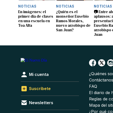
NOTICIAS
NOTICIAS
NOTICIAS
En imágenes: el
¿Quién es el
📷 Entre a
primer día de clases
monseñor Eusebio
aplausos: a
en una escuela en
Ramos Morales,
presentaci
Toa Alta
nuevo arzobispo de
Eusebio R
San Juan?
arzobispo 
Juan
¿Quiénes s
Mi cuenta
Contáctano
FAQ
Suscríbete
El diario de
Reglas de c
Newsletters
Mapa del sit
¿Por qué co