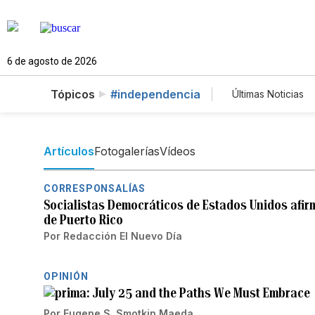
6 de agosto de 2026
Tópicos
#independencia
Últimas Noticias
Mundo
Es
Vídeos
Fo
Artículos
Fotogalerías
Vídeos
CORRESPONSALÍAS
Socialistas Democráticos de Estados Unidos afir
de Puerto Rico
Por
Redacción El Nuevo Día
OPINIÓN
July 25 and the Paths We Must Embrace
Por
Eugene S. Smotkin Maeda