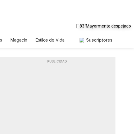
83°
Mayormente despejado
s
Magacín
Estilos de Vida
Suscriptores
Tecnología
Juegos
Lotería
riados
Especiales
PUBLICIDAD