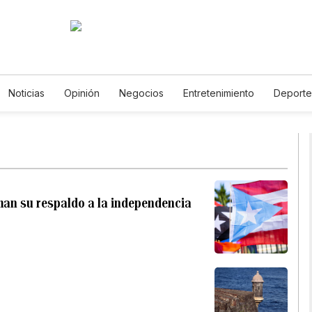
Noticias
Opinión
Negocios
Entretenimiento
Deporte
tados Unidos
Ciencia y Ambiente
Gastronomía
De Viaje
tos
English
Podcasts
Horóscopos
Newsletters
Fe
man su respaldo a la independencia