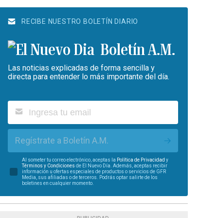
RECIBE NUESTRO BOLETÍN DIARIO
Boletín A.M.
Las noticias explicadas de forma sencilla y
directa para entender lo más importante del día.
Regístrate a Boletín A.M.
Al someter tu correo electrónico, aceptas la
Política de Privacidad
y
Términos y Condiciones
de El Nuevo Día. Además, aceptas recibir
información u ofertas especiales de productos o servicios de GFR
Media, sus afiliadas o de terceros. Podrás optar salirte de los
boletines en cualquier momento.