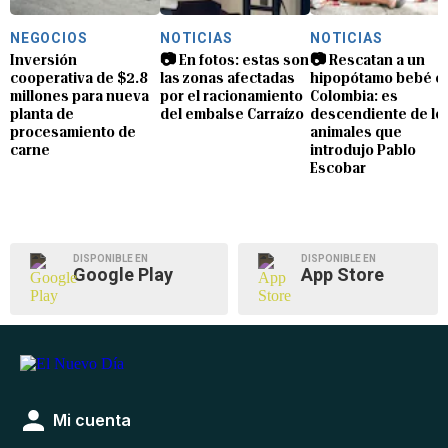
NEGOCIOS
NOTICIAS
NOTICIAS
Inversión
📷 En fotos: estas son
📷 Rescatan a un
cooperativa de $2.8
las zonas afectadas
hipopótamo bebé e
millones para nueva
por el racionamiento
Colombia: es
planta de
del embalse Carraízo
descendiente de lo
procesamiento de
animales que
carne
introdujo Pablo
Escobar
DISPONIBLE EN
DISPONIBLE EN
Google Play
App Store
Mi cuenta