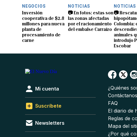
NEGOCIOS
NOTICIAS
NOTICIAS
Inversión
📷 En fotos: estas son
📷 Rescata
cooperativa de $2.8
las zonas afectadas
hipopótam
millones para nueva
por el racionamiento
Colombia: 
planta de
del embalse Carraízo
descendien
procesamiento de
animales 
carne
introdujo 
Escobar
¿Quiénes s
Mi cuenta
Contáctano
FAQ
Suscríbete
El diario de
Reglas de c
Newsletters
Mapa del sit
¿Por qué co