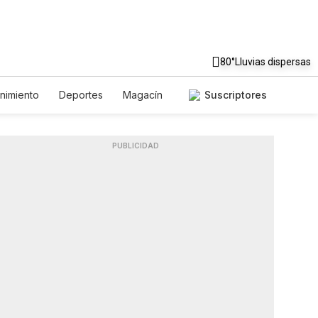
80°
Lluvias dispersas
enimiento
Deportes
Magacín
Suscriptores
Ambiente
Gastronomía
Fotos
English
Podcasts
PUBLICIDAD