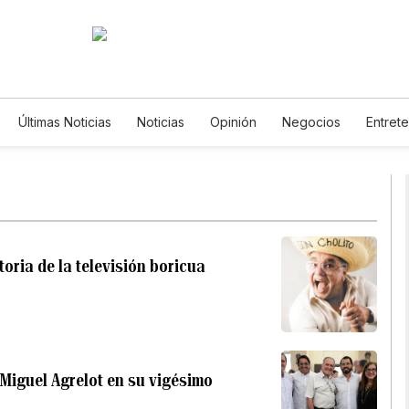
Últimas Noticias
Noticias
Opinión
Negocios
Entret
Estilos de Vida
Mundo
Estados Unidos
Ciencia y 
De Viaje
Tecnología
Juegos
Lotería
Vídeos
Horóscopos
Newsletters
Feriados
Especiales
oria de la televisión boricua
Miguel Agrelot en su vigésimo