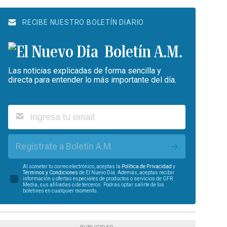
RECIBE NUESTRO BOLETÍN DIARIO
Boletín A.M.
Las noticias explicadas de forma sencilla y
directa para entender lo más importante del día.
Regístrate a Boletín A.M.
Al someter tu correo electrónico, aceptas la
Política de Privacidad
y
Términos y Condiciones
de El Nuevo Día. Además, aceptas recibir
información u ofertas especiales de productos o servicios de GFR
Media, sus afiliadas o de terceros. Podrás optar salirte de los
boletines en cualquier momento.