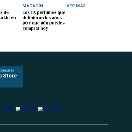
MAGACÍN
VER MÁS
os de
Los 15 perfumes que
rkle en
definieron los años
90 y que aún puedes
comprar hoy
ONIBLE EN
p Store