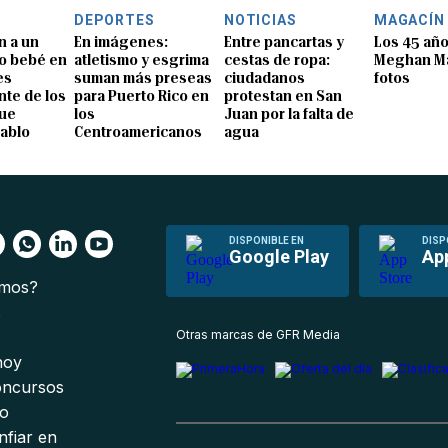
DEPORTES
NOTICIAS
MAGACÍN
n a un
En imágenes:
Entre pancartas y
Los 45 añ
o bebé en
atletismo y esgrima
cestas de ropa:
Meghan Ma
es
suman más preseas
ciudadanos
fotos
te de los
para Puerto Rico en
protestan en San
que
los
Juan por la falta de
Pablo
Centroamericanos
agua
DISPONIBLE EN
DISP
Google Play
Ap
omos?
s
Otras marcas de GFR Media
 hoy
oncursos
io
nfiar en