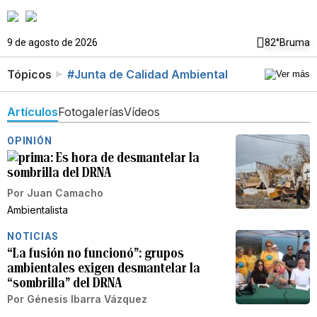
9 de agosto de 2026
82°
Bruma
Tópicos
#Junta de Calidad Ambiental
Artículos
Fotogalerías
Vídeos
OPINIÓN
Es hora de desmantelar la
sombrilla del DRNA
Por
Juan Camacho
Ambientalista
NOTICIAS
“La fusión no funcionó”: grupos
ambientales exigen desmantelar la
“sombrilla” del DRNA
Por
Génesis Ibarra Vázquez