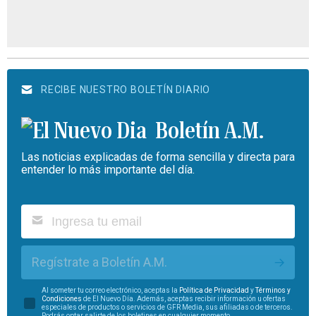
RECIBE NUESTRO BOLETÍN DIARIO
Boletín A.M.
Las noticias explicadas de forma sencilla y directa para
entender lo más importante del día.
Regístrate a Boletín A.M.
Al someter tu correo electrónico, aceptas la
Política de Privacidad
y
Términos y
Condiciones
de El Nuevo Día. Además, aceptas recibir información u ofertas
especiales de productos o servicios de GFR Media, sus afiliadas o de terceros.
Podrás optar salirte de los boletines en cualquier momento.