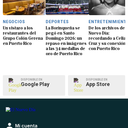
NEGOCIOS
DEPORTES
ENTRETENIMIENT
Un vistazo a los
La Borinqueña se
De los archivos de E
restaurantes del
pegó en Santo
Nuevo Día:
Grupo Colón Gerena
Domingo 2026: un
recordando a Celia
en Puerto Rico
repaso en imágenes
Cruz y su conexión
a las 34 medallas de
con Puerto Rico
oro de Puerto Rico
DISPONIBLE EN
DISPONIBLE EN
Google Play
App Store
Mi cuenta