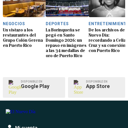
NEGOCIOS
DEPORTES
ENTRETENIMIENT
Un vistazo a los
La Borinqueña se
De los archivos de E
restaurantes del
pegó en Santo
Nuevo Día:
Grupo Colón Gerena
Domingo 2026: un
recordando a Celia
en Puerto Rico
repaso en imágenes
Cruz y su conexión
a las 34 medallas de
con Puerto Rico
oro de Puerto Rico
DISPONIBLE EN
DISPONIBLE EN
Google Play
App Store
Mi cuenta