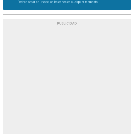
Podrás optar salirte de los boletines en cualquier momento.
PUBLICIDAD