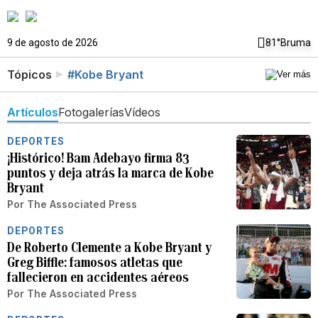
9 de agosto de 2026
81°
Bruma
Tópicos
#Kobe Bryant
Artículos
Fotogalerías
Vídeos
DEPORTES
¡Histórico! Bam Adebayo firma 83
puntos y deja atrás la marca de Kobe
Bryant
Por
The Associated Press
DEPORTES
De Roberto Clemente a Kobe Bryant y
Greg Biffle: famosos atletas que
fallecieron en accidentes aéreos
Por
The Associated Press