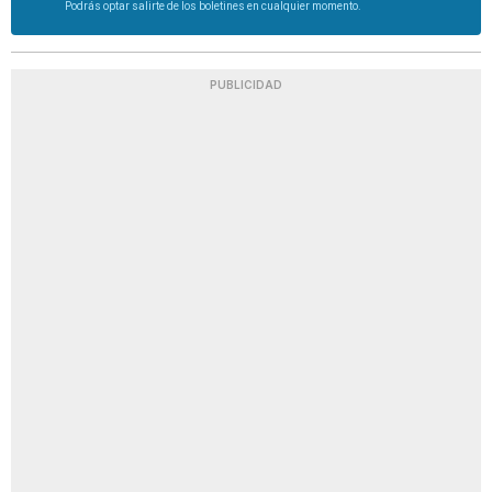
Podrás optar salirte de los boletines en cualquier momento.
PUBLICIDAD