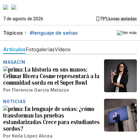
7 de agosto de 2026
79°
Lluvias aisladas
Tópicos
#lenguaje de señas
Artículos
Fotogalerías
Vídeos
MAGACÍN
La historia en sus manos:
Celimar Rivera Cosme representará a la
comunidad sorda en el Super Bowl
Por
Florencia García Melazzo
NOTICIAS
En lenguaje de señas: ¿cómo
transforman las pruebas
estandarizadas Crece para estudiantes
sordos?
Por
Keila López Alicea