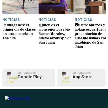
NOTICIAS
NOTICIAS
NOTICIAS
En imágenes: el
¿Quién es el
📷 Entre abrazos y
primer día de clases
monseñor Eusebio
aplausos: así fue la
en una escuela en
Ramos Morales,
presentación de
Toa Alta
nuevo arzobispo de
Eusebio Ramos com
San Juan?
arzobispo de San
Juan
DISPONIBLE EN
DISPONIBLE EN
Google Play
App Store