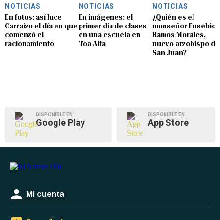
NOTICIAS
NOTICIAS
NOTICIAS
En fotos: así luce
En imágenes: el
¿Quién es el
Carraízo el día en que
primer día de clases
monseñor Eusebio
comenzó el
en una escuela en
Ramos Morales,
racionamiento
Toa Alta
nuevo arzobispo de
San Juan?
DISPONIBLE EN
DISPONIBLE EN
Google Play
App Store
Mi cuenta