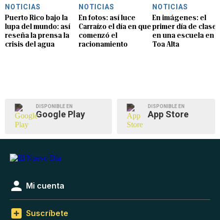
NOTICIAS
NOTICIAS
NOTICIAS
Puerto Rico bajo la
En fotos: así luce
En imágenes: el
lupa del mundo: así
Carraízo el día en que
primer día de clase
reseña la prensa la
comenzó el
en una escuela en
crisis del agua
racionamiento
Toa Alta
DISPONIBLE EN
DISPONIBLE EN
Google Play
App Store
Mi cuenta
Suscríbete