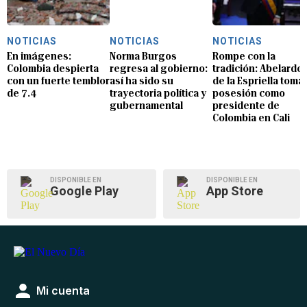
NOTICIAS
NOTICIAS
NOTICIAS
En imágenes:
Norma Burgos
Rompe con la
Colombia despierta
regresa al gobierno:
tradición: Abelardo
con un fuerte temblor
así ha sido su
de la Espriella toma
de 7.4
trayectoria política y
posesión como
gubernamental
presidente de
Colombia en Cali
DISPONIBLE EN
DISPONIBLE EN
Google Play
App Store
Mi cuenta