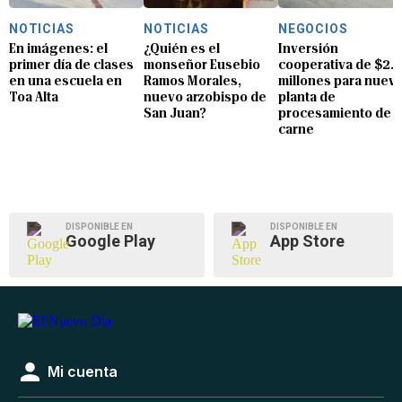
NOTICIAS
NOTICIAS
NEGOCIOS
En imágenes: el
¿Quién es el
Inversión
primer día de clases
monseñor Eusebio
cooperativa de $2.8
en una escuela en
Ramos Morales,
millones para nuev
Toa Alta
nuevo arzobispo de
planta de
San Juan?
procesamiento de
carne
DISPONIBLE EN
DISPONIBLE EN
Google Play
App Store
Mi cuenta