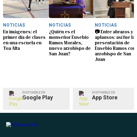
NOTICIAS
NOTICIAS
NOTICIAS
En imágenes: el
¿Quién es el
📷 Entre abrazos y
primer día de clases
monseñor Eusebio
aplausos: así fue la
en una escuela en
Ramos Morales,
presentación de
Toa Alta
nuevo arzobispo de
Eusebio Ramos com
San Juan?
arzobispo de San
Juan
DISPONIBLE EN
DISPONIBLE EN
Google Play
App Store