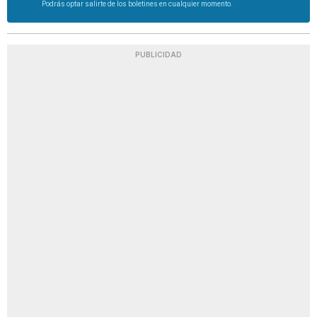
Podrás optar salirte de los boletines en cualquier momento.
PUBLICIDAD