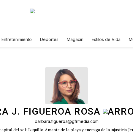
Entretenimiento
Deportes
Magacín
Estilos de Vida
M
Tecnología
Juegos
Lotería
Vídeos
Fotogalerías
E
A J. FIGUEROA ROSA
barbara.figueroa@gfrmedia.com
capital del sol: Luquillo. Amante de la playa y enemiga de la injusticia. 