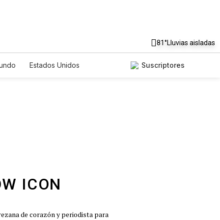
81°
Lluvias aisladas
undo
Estados Unidos
Suscriptores
nglish
Podcasts
Horóscopos
Jerezana de corazón y periodista para