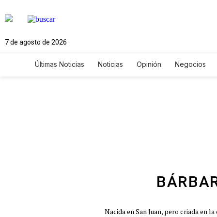
7 de agosto de 2026
Últimas Noticias
Noticias
Opinión
Negocios
Ciencia y Ambiente
Gastronomía
De Viaje
Newsletters
Feriados
Edictos
Especiales
BÁRBAR
Nacida en San Juan, pero criada en la 