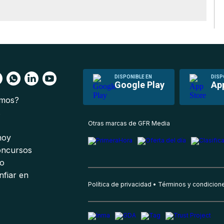
DISPONIBLE EN
DISP
Google Play
Ap
omos?
s
Otras marcas de GFR Media
 hoy
oncursos
io
nfiar en
Política de privacidad
Términos y condicion