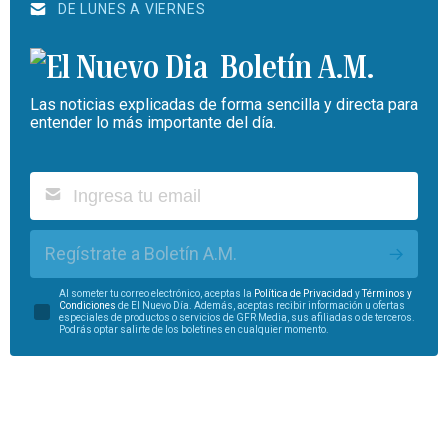
DE LUNES A VIERNES
Boletín A.M.
Las noticias explicadas de forma sencilla y directa para
entender lo más importante del día.
Regístrate a Boletín A.M.
Al someter tu correo electrónico, aceptas la
Política de Privacidad
y
Términos y
Condiciones
de El Nuevo Día. Además, aceptas recibir información u ofertas
especiales de productos o servicios de GFR Media, sus afiliadas o de terceros.
Podrás optar salirte de los boletines en cualquier momento.