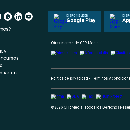
DISPONIBLE EN
DISP
Google Play
Ap
omos?
s
Otras marcas de GFR Media
 hoy
oncursos
io
nfiar en
Política de privacidad
Términos y condicion
©
2026
GFR Media, Todos los Derechos Rese