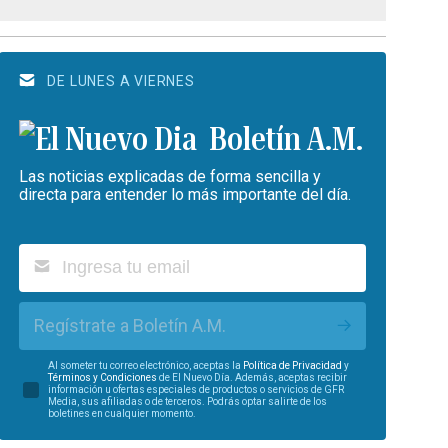
DE LUNES A VIERNES
Boletín A.M.
Las noticias explicadas de forma sencilla y
directa para entender lo más importante del día.
Regístrate a Boletín A.M.
Al someter tu correo electrónico, aceptas la
Política de Privacidad
y
Términos y Condiciones
de El Nuevo Día. Además, aceptas recibir
información u ofertas especiales de productos o servicios de GFR
Media, sus afiliadas o de terceros. Podrás optar salirte de los
boletines en cualquier momento.