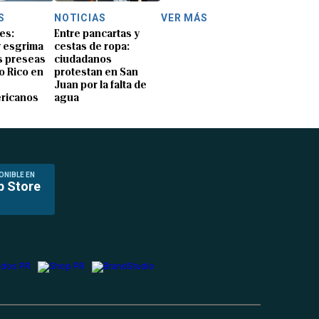
S
NOTICIAS
VER MÁS
es:
Entre pancartas y
y esgrima
cestas de ropa:
 preseas
ciudadanos
o Rico en
protestan en San
Juan por la falta de
ricanos
agua
ONIBLE EN
p Store