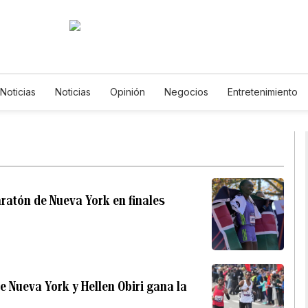
 Noticias
Noticias
Opinión
Negocios
Entretenimiento
ilos de Vida
Mundo
Estados Unidos
Ciencia y Ambiente
cnología
Juegos
Lotería
Vídeos
Fotos
English
sletters
Feriados
Especiales
ratón de Nueva York en finales
e Nueva York y Hellen Obiri gana la