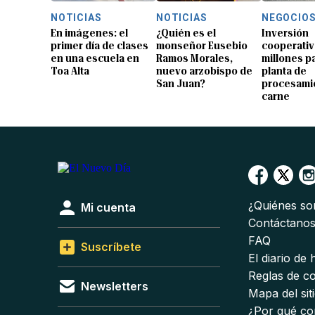
NOTICIAS
NOTICIAS
NEGOCIO
En imágenes: el
¿Quién es el
Inversión
primer día de clases
monseñor Eusebio
cooperativ
en una escuela en
Ramos Morales,
millones p
Toa Alta
nuevo arzobispo de
planta de
San Juan?
procesami
carne
¿Quiénes s
Mi cuenta
Contáctano
FAQ
Suscríbete
El diario de
Reglas de c
Newsletters
Mapa del sit
¿Por qué co