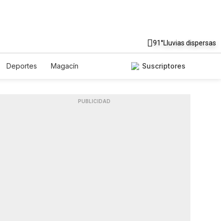
91°
Lluvias dispersas
Deportes
Magacín
Suscriptores
Gastronomía
De Viaje
Podcasts
Horóscopos
PUBLICIDAD