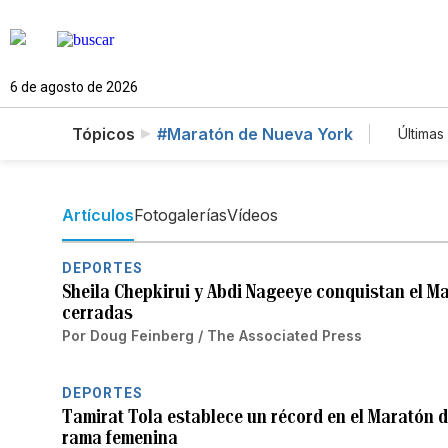
6 de agosto de 2026
Tópicos
#Maratón de Nueva York
Últimas
Est
Te
New
Artículos
Fotogalerías
Vídeos
DEPORTES
Sheila Chepkirui y Abdi Nageeye conquistan el Ma
cerradas
Por
Doug Feinberg / The Associated Press
DEPORTES
Tamirat Tola establece un récord en el Maratón d
rama femenina