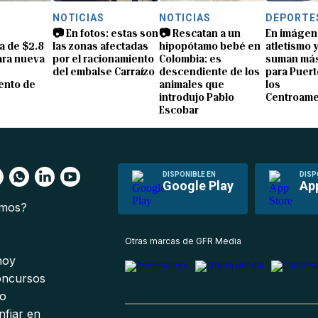
S
NOTICIAS
NOTICIAS
DEPORTE
📷 En fotos: estas son
📷 Rescatan a un
En imágen
a de $2.8
las zonas afectadas
hipopótamo bebé en
atletismo 
ara nueva
por el racionamiento
Colombia: es
suman más
del embalse Carraízo
descendiente de los
para Puert
ento de
animales que
los
introdujo Pablo
Centroame
Escobar
DISPONIBLE EN
DISP
Google Play
Ap
omos?
s
Otras marcas de GFR Media
 hoy
oncursos
io
nfiar en