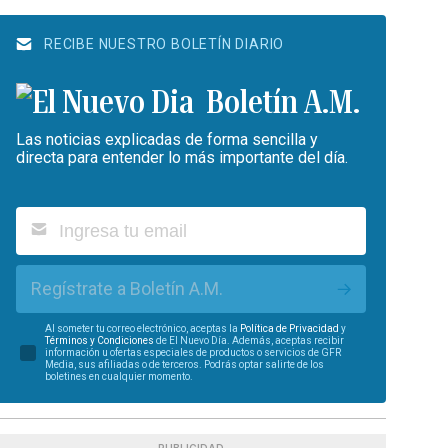
RECIBE NUESTRO BOLETÍN DIARIO
Boletín A.M.
Las noticias explicadas de forma sencilla y
directa para entender lo más importante del día.
Regístrate a Boletín A.M.
Al someter tu correo electrónico, aceptas la
Política de Privacidad
y
Términos y Condiciones
de El Nuevo Día. Además, aceptas recibir
información u ofertas especiales de productos o servicios de GFR
Media, sus afiliadas o de terceros. Podrás optar salirte de los
boletines en cualquier momento.