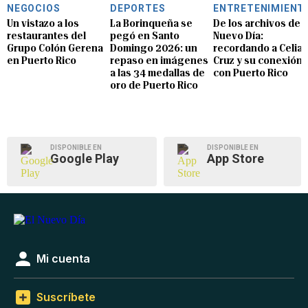
NEGOCIOS
DEPORTES
ENTRETENIMIENT
Un vistazo a los
La Borinqueña se
De los archivos de E
restaurantes del
pegó en Santo
Nuevo Día:
Grupo Colón Gerena
Domingo 2026: un
recordando a Celia
en Puerto Rico
repaso en imágenes
Cruz y su conexión
a las 34 medallas de
con Puerto Rico
oro de Puerto Rico
DISPONIBLE EN
DISPONIBLE EN
Google Play
App Store
Mi cuenta
Suscríbete