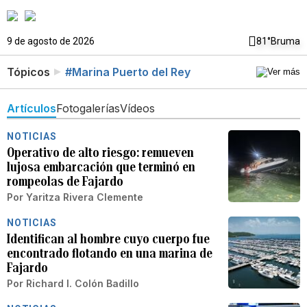
9 de agosto de 2026
81°
Bruma
Tópicos
#Marina Puerto del Rey
Artículos
Fotogalerías
Vídeos
NOTICIAS
Operativo de alto riesgo: remueven
lujosa embarcación que terminó en
rompeolas de Fajardo
Por
Yaritza Rivera Clemente
NOTICIAS
Identifican al hombre cuyo cuerpo fue
encontrado flotando en una marina de
Fajardo
Por
Richard I. Colón Badillo