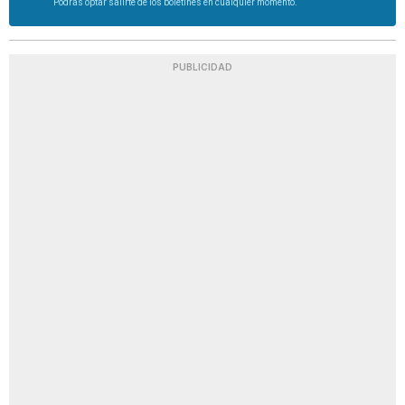
Podrás optar salirte de los boletines en cualquier momento.
PUBLICIDAD