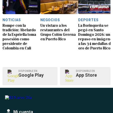
NOTICIAS
NEGOCIOS
DEPORTES
Rompe con la
Un vistazo a los
La Borinqueña se
tradición: Abelardo
restaurantes del
pegó en Santo
de la Espriella toma
Grupo Colón Gerena
Domingo 2026: un
posesión como
en Puerto Rico
repaso en imágene
presidente de
a las 34 medallas de
Colombia en Cali
oro de Puerto Rico
DISPONIBLE EN
DISPONIBLE EN
Google Play
App Store
Mi cuenta