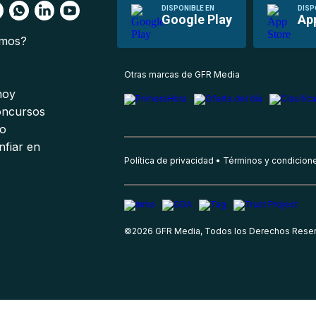
DISPONIBLE EN
DISP
Google Play
Ap
omos?
s
Otras marcas de GFR Media
 hoy
oncursos
io
nfiar en
Política de privacidad
Términos y condicion
©
2026
GFR Media, Todos los Derechos Rese