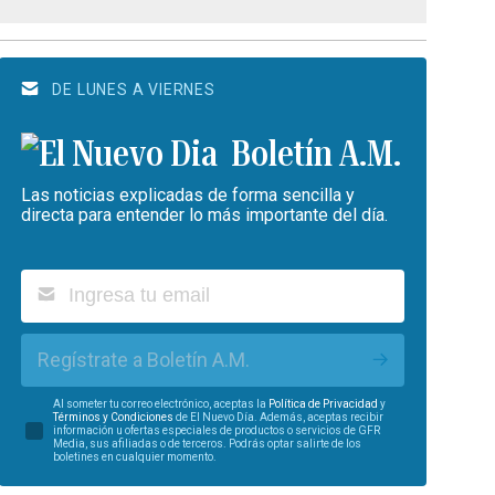
DE LUNES A VIERNES
Boletín A.M.
Las noticias explicadas de forma sencilla y
directa para entender lo más importante del día.
Regístrate a Boletín A.M.
Al someter tu correo electrónico, aceptas la
Política de Privacidad
y
Términos y Condiciones
de El Nuevo Día. Además, aceptas recibir
información u ofertas especiales de productos o servicios de GFR
Media, sus afiliadas o de terceros. Podrás optar salirte de los
boletines en cualquier momento.