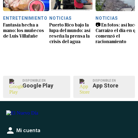
ENTRETENIMIENTO
NOTICIAS
NOTICIAS
Fantasía hecha a
Puerto Rico bajo la
📷 En fotos: así luce
mano: los muñecos
lupa del mundo: así
Carraízo el día en q
de Luis Villafañe
reseña la prensa la
comenzó el
crisis del agua
racionamiento
DISPONIBLE EN
DISPONIBLE EN
Google Play
App Store
Mi cuenta