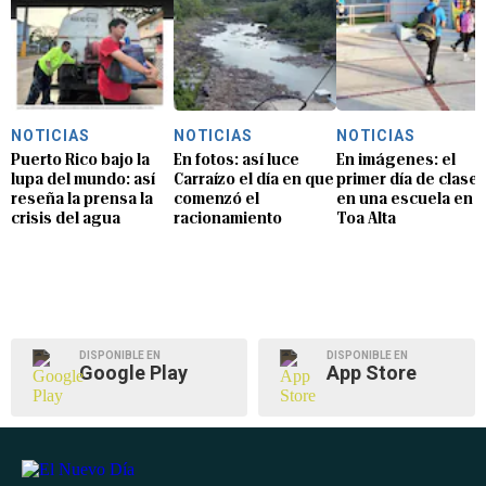
NOTICIAS
NOTICIAS
NOTICIAS
Puerto Rico bajo la
En fotos: así luce
En imágenes: el
lupa del mundo: así
Carraízo el día en que
primer día de clase
reseña la prensa la
comenzó el
en una escuela en
crisis del agua
racionamiento
Toa Alta
DISPONIBLE EN
DISPONIBLE EN
Google Play
App Store