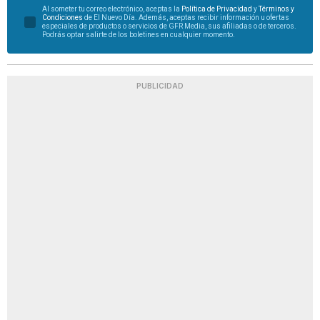
Al someter tu correo electrónico, aceptas la
Política de Privacidad
y
Términos y
Condiciones
de El Nuevo Día. Además, aceptas recibir información u ofertas
especiales de productos o servicios de GFR Media, sus afiliadas o de terceros.
Podrás optar salirte de los boletines en cualquier momento.
PUBLICIDAD