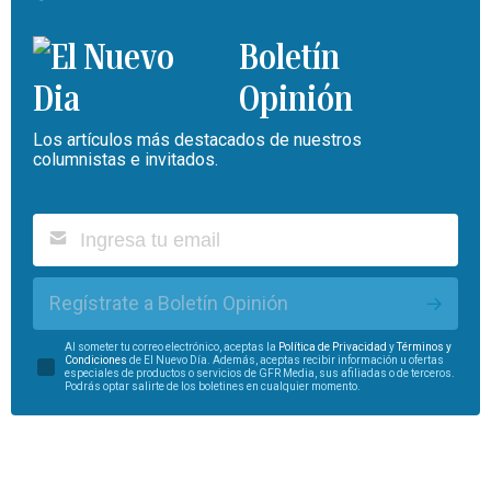
Boletín
Opinión
Los artículos más destacados de nuestros
columnistas e invitados.
Regístrate a Boletín Opinión
Al someter tu correo electrónico, aceptas la
Política de Privacidad
y
Términos y
Condiciones
de El Nuevo Día. Además, aceptas recibir información u ofertas
especiales de productos o servicios de GFR Media, sus afiliadas o de terceros.
Podrás optar salirte de los boletines en cualquier momento.