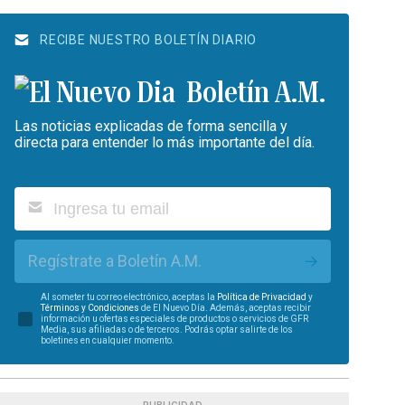
RECIBE NUESTRO BOLETÍN DIARIO
Boletín A.M.
Las noticias explicadas de forma sencilla y
directa para entender lo más importante del día.
Regístrate a Boletín A.M.
Al someter tu correo electrónico, aceptas la
Política de Privacidad
y
Términos y Condiciones
de El Nuevo Día. Además, aceptas recibir
información u ofertas especiales de productos o servicios de GFR
Media, sus afiliadas o de terceros. Podrás optar salirte de los
boletines en cualquier momento.