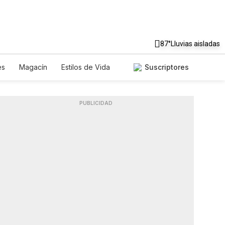
87°
Lluvias aisladas
es
Magacín
Estilos de Vida
Suscriptores
Tecnología
Juegos
Lotería
riados
Especiales
PUBLICIDAD