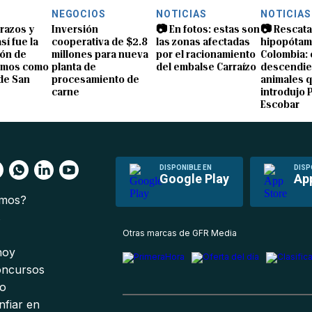
NEGOCIOS
NOTICIAS
NOTICIAS
brazos y
Inversión
📷 En fotos: estas son
📷 Rescata
sí fue la
cooperativa de $2.8
las zonas afectadas
hipopótam
ón de
millones para nueva
por el racionamiento
Colombia: 
amos como
planta de
del embalse Carraízo
descendie
de San
procesamiento de
animales 
carne
introdujo 
Escobar
DISPONIBLE EN
DISP
Google Play
Ap
omos?
s
Otras marcas de GFR Media
 hoy
oncursos
io
nfiar en