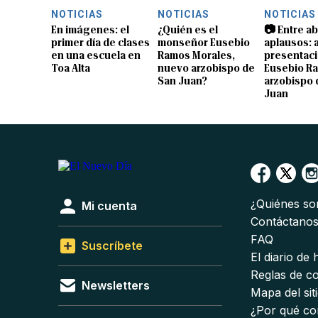
NOTICIAS
NOTICIAS
NOTICIAS
En imágenes: el
¿Quién es el
📷 Entre a
primer día de clases
monseñor Eusebio
aplausos: a
en una escuela en
Ramos Morales,
presentaci
Toa Alta
nuevo arzobispo de
Eusebio R
San Juan?
arzobispo 
Juan
¿Quiénes s
Mi cuenta
Contáctano
FAQ
Suscríbete
El diario de
Reglas de c
Newsletters
Mapa del sit
¿Por qué co