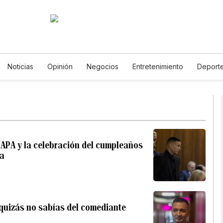
Noticias
Opinión
Negocios
Entretenimiento
Deport
stados Unidos
Ciencia y Ambiente
Gastronomía
De Viaje
otos
English
Podcasts
Horóscopos
Newsletters
Fe
APA y la celebración del cumpleaños
na
quizás no sabías del comediante