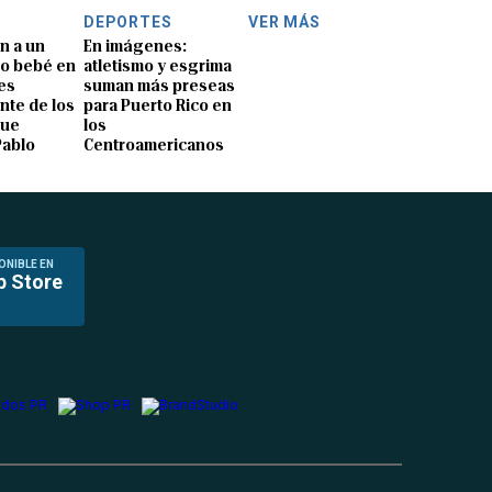
DEPORTES
VER MÁS
n a un
En imágenes:
o bebé en
atletismo y esgrima
es
suman más preseas
nte de los
para Puerto Rico en
que
los
Pablo
Centroamericanos
ONIBLE EN
p Store