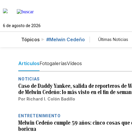
6 de agosto de 2026
Tópicos
#Melwin Cedeño
Últimas Noticias
Mundo
E
Vídeos
F
Artículos
Fotogalerías
Vídeos
NOTICIAS
Caso de Daddy Yankee, salida de reporteros de W
de Melwin Cedeño: lo más visto en el fin de sema
Por
Richard I. Colón Badillo
ENTRETENIMIENTO
Melwin Cedeño cumple 59 años: cinco cosas que 
boricua