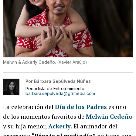
Melwin & Ackerly Cedeño.
(
Xavier Araújo
)
Por
Bárbara Sepúlveda Núñez
Periodista de Entretenimiento
barbara.sepulveda@gfrmedia.com
La celebración del
Día de los Padres
es uno
de los momentos favoritos de
Melwin Cedeño
y su hija menor,
Ackerly
.
El animador del
programa
“Pégate al mediodía”
no tiene que