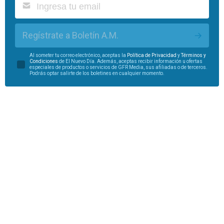
Regístrate a Boletín A.M.
Al someter tu correo electrónico, aceptas la
Política de Privacidad
y
Términos y
Condiciones
de El Nuevo Día. Además, aceptas recibir información u ofertas
especiales de productos o servicios de GFR Media, sus afiliadas o de terceros.
Podrás optar salirte de los boletines en cualquier momento.