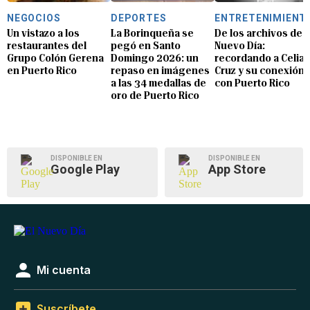
NEGOCIOS
DEPORTES
ENTRETENIMIENT
Un vistazo a los
La Borinqueña se
De los archivos de E
restaurantes del
pegó en Santo
Nuevo Día:
Grupo Colón Gerena
Domingo 2026: un
recordando a Celia
en Puerto Rico
repaso en imágenes
Cruz y su conexión
a las 34 medallas de
con Puerto Rico
oro de Puerto Rico
DISPONIBLE EN
DISPONIBLE EN
Google Play
App Store
Mi cuenta
Suscríbete