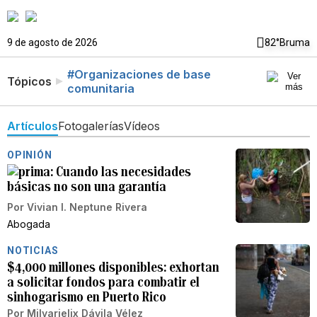
9 de agosto de 2026
82°
Bruma
#Organizaciones de base
Tópicos
comunitaria
Artículos
Fotogalerías
Vídeos
OPINIÓN
Cuando las necesidades
básicas no son una garantía
Por
Vivian I. Neptune Rivera
Abogada
NOTICIAS
$4,000 millones disponibles: exhortan
a solicitar fondos para combatir el
sinhogarismo en Puerto Rico
Por
Milyarielix Dávila Vélez