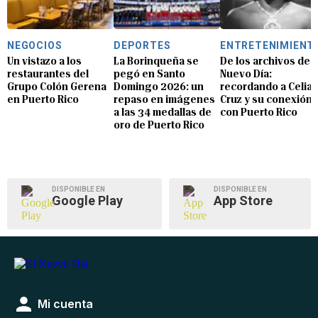
NEGOCIOS
DEPORTES
ENTRETENIMIENT
Un vistazo a los
La Borinqueña se
De los archivos de E
restaurantes del
pegó en Santo
Nuevo Día:
Grupo Colón Gerena
Domingo 2026: un
recordando a Celia
en Puerto Rico
repaso en imágenes
Cruz y su conexión
a las 34 medallas de
con Puerto Rico
oro de Puerto Rico
DISPONIBLE EN
DISPONIBLE EN
Google Play
App Store
Mi cuenta