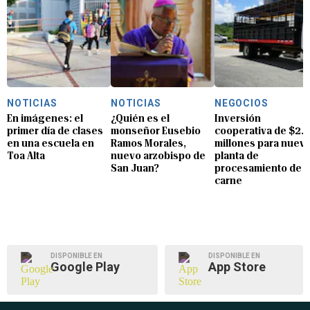
NOTICIAS
NOTICIAS
NEGOCIOS
En imágenes: el
¿Quién es el
Inversión
primer día de clases
monseñor Eusebio
cooperativa de $2.8
en una escuela en
Ramos Morales,
millones para nuev
Toa Alta
nuevo arzobispo de
planta de
San Juan?
procesamiento de
carne
DISPONIBLE EN
DISPONIBLE EN
Google Play
App Store