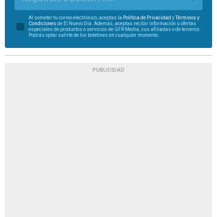
Al someter tu correo electrónico, aceptas la
Política de Privacidad
y
Términos y
Condiciones
de El Nuevo Día. Además, aceptas recibir información u ofertas
especiales de productos o servicios de GFR Media, sus afiliadas o de terceros.
Podrás optar salirte de los boletines en cualquier momento.
PUBLICIDAD