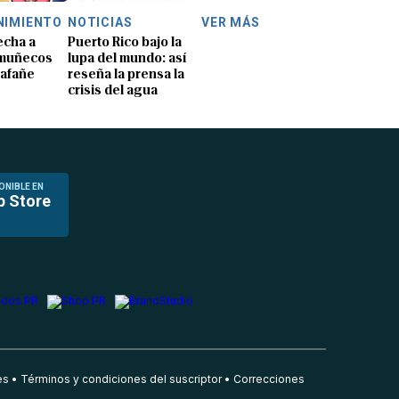
NIMIENTO
NOTICIAS
VER MÁS
echa a
Puerto Rico bajo la
 muñecos
lupa del mundo: así
lafañe
reseña la prensa la
crisis del agua
ONIBLE EN
p Store
es
Términos y condiciones del suscriptor
Correcciones