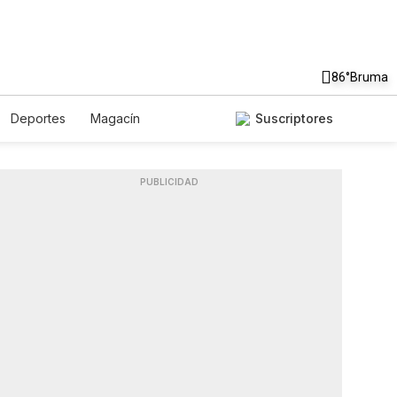
86°
Bruma
Deportes
Magacín
Suscriptores
Gastronomía
De Viaje
Podcasts
Horóscopos
PUBLICIDAD