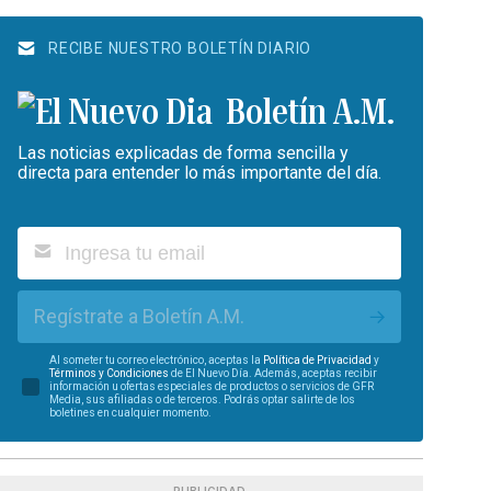
RECIBE NUESTRO BOLETÍN DIARIO
Boletín A.M.
Las noticias explicadas de forma sencilla y
directa para entender lo más importante del día.
Regístrate a Boletín A.M.
Al someter tu correo electrónico, aceptas la
Política de Privacidad
y
Términos y Condiciones
de El Nuevo Día. Además, aceptas recibir
información u ofertas especiales de productos o servicios de GFR
Media, sus afiliadas o de terceros. Podrás optar salirte de los
boletines en cualquier momento.