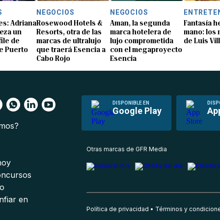
S
NEGOCIOS
NEGOCIOS
ENTRETE
s: Adriana
Rosewood Hotels &
Aman, la segunda
Fantasía h
eza un
Resorts, otra de las
marca hotelera de
mano: los
ile de
marcas de ultralujo
lujo comprometida
de Luis Vil
e Puerto
que traerá Esencia a
con el megaproyecto
Cabo Rojo
Esencia
DISPONIBLE EN
DISP
Google Play
Ap
omos?
s
Otras marcas de GFR Media
 hoy
oncursos
io
nfiar en
Política de privacidad
Términos y condicion