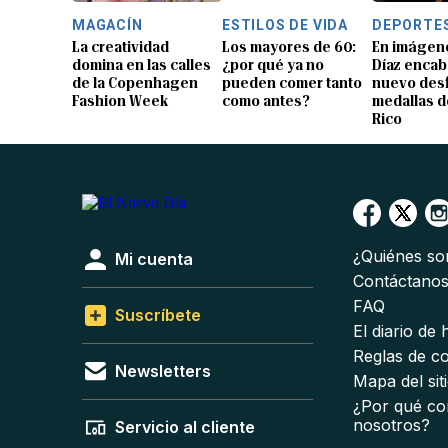
MAGACÍN
ESTILOS DE VIDA
DEPORTE
La creatividad
Los mayores de 60:
En imágene
domina en las calles
¿por qué ya no
Díaz encab
de la Copenhagen
pueden comer tanto
nuevo desf
Fashion Week
como antes?
medallas d
Rico
¿Quiénes s
Mi cuenta
Contáctano
FAQ
Suscríbete
El diario de
Reglas de c
Newsletters
Mapa del sit
¿Por qué co
nosotros?
Servicio al cliente