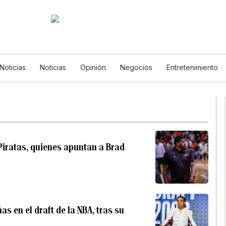
Noticias
Noticias
Opinión
Negocios
Entretenimiento
ilos de Vida
Mundo
Estados Unidos
Ciencia y Ambiente
nología
Juegos
Lotería
Vídeos
Fotos
English
sletters
Feriados
Especiales
 Piratas, quienes apuntan a Brad
s en el draft de la NBA, tras su