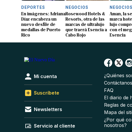
DEPORTES
NEGOCIOS
NEGOCIO
En imágenes: Adriana
Rosewood Hotels &
Aman, la 
Díaz encabeza un
Resorts, otra de las
marca hote
nuevo desfile de
marcas de ultralujo
lujo compr
medallas de Puerto
que traerá Esencia a
con el me
Rico
Cabo Rojo
Esencia
¿Quiénes s
Mi cuenta
Contáctano
FAQ
Suscríbete
El diario de
Reglas de c
Newsletters
Mapa del sit
¿Por qué co
nosotros?
Servicio al cliente