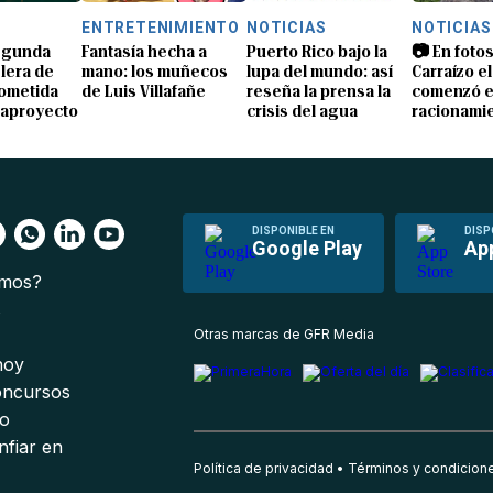
S
ENTRETENIMIENTO
NOTICIAS
NOTICIAS
segunda
Fantasía hecha a
Puerto Rico bajo la
📷 En fotos
lera de
mano: los muñecos
lupa del mundo: así
Carraízo el
ometida
de Luis Villafañe
reseña la prensa la
comenzó e
gaproyecto
crisis del agua
racionami
DISPONIBLE EN
DISP
Google Play
Ap
omos?
s
Otras marcas de GFR Media
 hoy
oncursos
io
nfiar en
Política de privacidad
Términos y condicion