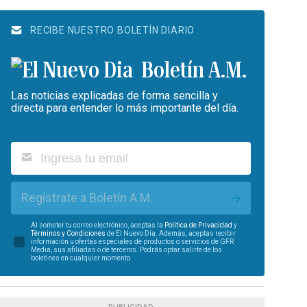
RECIBE NUESTRO BOLETÍN DIARIO
Boletín A.M.
Las noticias explicadas de forma sencilla y
directa para entender lo más importante del día.
Regístrate a Boletín A.M.
Al someter tu correo electrónico, aceptas la
Política de Privacidad
y
Términos y Condiciones
de El Nuevo Día. Además, aceptas recibir
información u ofertas especiales de productos o servicios de GFR
Media, sus afiliadas o de terceros. Podrás optar salirte de los
boletines en cualquier momento.