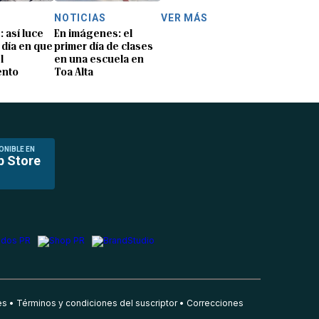
NOTICIAS
VER MÁS
: así luce
En imágenes: el
 día en que
primer día de clases
l
en una escuela en
ento
Toa Alta
ONIBLE EN
p Store
es
Términos y condiciones del suscriptor
Correcciones