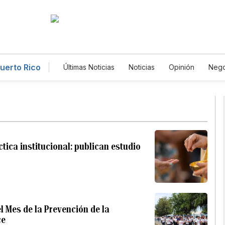
Puerto Rico
Últimas Noticias
Noticias
Opinión
Nego
Deportes
Magacín
Estilos de Vida
Ciencia y Ambiente
Gastronomía
De V
Lotería
Vídeos
Fotos
English
P
Newsletters
Feriados
Especiales
ctica institucional: publican estudio
el Mes de la Prevención de la
ce