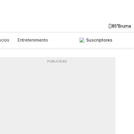
85°
Bruma
cios
Entretenimiento
Suscriptores
Mundo
Estados Unidos
iaje
Tecnología
Juegos
odcasts
Horóscopos
PUBLICIDAD