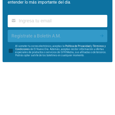
entender lo más importante del día.
Regístrate a Boletín A.M.
Al someter tu correo electrónico, aceptas la
Política de Privacidad
y
Términos y
Condiciones
de El Nuevo Día. Además, aceptas recibir información u ofertas
especiales de productos o servicios de GFR Media, sus afiliadas o de terceros.
Podrás optar salirte de los boletines en cualquier momento.