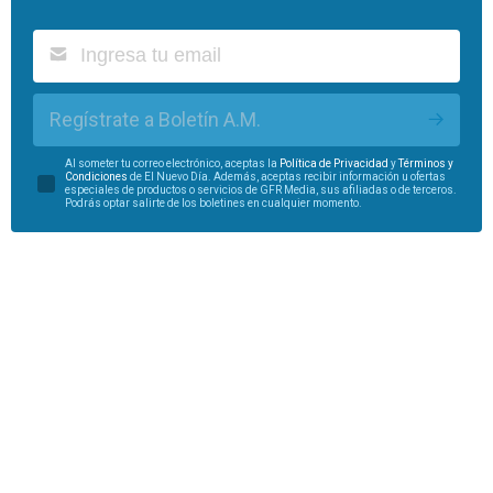
Regístrate a Boletín A.M.
Al someter tu correo electrónico, aceptas la
Política de Privacidad
y
Términos y
Condiciones
de El Nuevo Día. Además, aceptas recibir información u ofertas
especiales de productos o servicios de GFR Media, sus afiliadas o de terceros.
Podrás optar salirte de los boletines en cualquier momento.