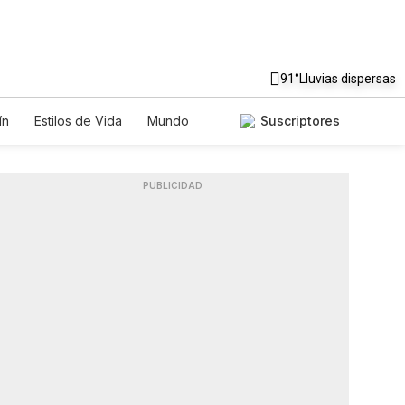
91°
Lluvias dispersas
ín
Estilos de Vida
Mundo
Suscriptores
os
Lotería
Vídeos
Fotos
PUBLICIDAD