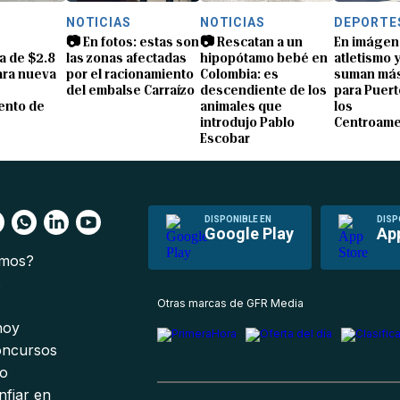
S
NOTICIAS
NOTICIAS
DEPORTE
📷 En fotos: estas son
📷 Rescatan a un
En imágen
a de $2.8
las zonas afectadas
hipopótamo bebé en
atletismo 
ara nueva
por el racionamiento
Colombia: es
suman más
del embalse Carraízo
descendiente de los
para Puert
ento de
animales que
los
introdujo Pablo
Centroame
Escobar
DISPONIBLE EN
DISP
Google Play
Ap
omos?
s
Otras marcas de GFR Media
 hoy
oncursos
io
nfiar en