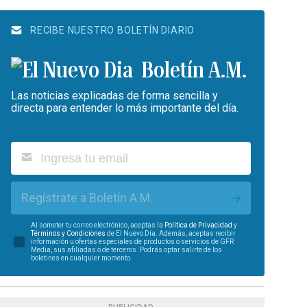
RECIBE NUESTRO BOLETÍN DIARIO
Boletín A.M.
Las noticias explicadas de forma sencilla y
directa para entender lo más importante del día.
Regístrate a Boletín A.M.
Al someter tu correo electrónico, aceptas la
Política de Privacidad
y
Términos y Condiciones
de El Nuevo Día. Además, aceptas recibir
información u ofertas especiales de productos o servicios de GFR
Media, sus afiliadas o de terceros. Podrás optar salirte de los
boletines en cualquier momento.