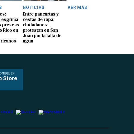
S
NOTICIAS
VER MÁS
es:
Entre pancartas y
y esgrima
cestas de ropa:
 preseas
ciudadanos
o Rico en
protestan en San
Juan por la falta de
ricanos
agua
ONIBLE EN
p Store