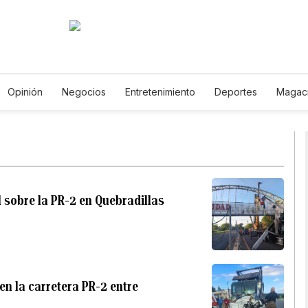
Opinión
Negocios
Entretenimiento
Deportes
Magac
ia y Ambiente
Gastronomía
De Viaje
Tecnología
Jueg
Horóscopos
Newsletters
Feriados
Especiales
 sobre la PR-2 en Quebradillas
n la carretera PR-2 entre