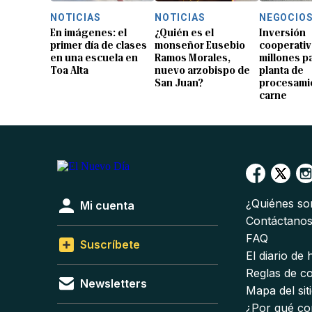
NOTICIAS
NOTICIAS
NEGOCIO
En imágenes: el
¿Quién es el
Inversión
primer día de clases
monseñor Eusebio
cooperativ
en una escuela en
Ramos Morales,
millones p
Toa Alta
nuevo arzobispo de
planta de
San Juan?
procesami
carne
¿Quiénes s
Mi cuenta
Contáctano
FAQ
Suscríbete
El diario de
Reglas de c
Newsletters
Mapa del sit
¿Por qué co