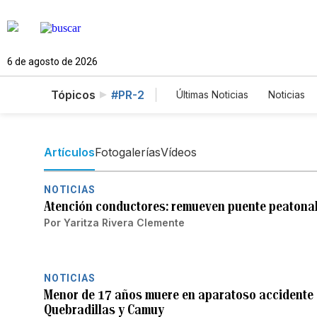
6 de agosto de 2026
Tópicos
#PR-2
Últimas Noticias
Noticias
Estados Unidos
Cienc
English
Podcasts
Artículos
Fotogalerías
Vídeos
NOTICIAS
Atención conductores: remueven puente peatonal
Por
Yaritza Rivera Clemente
NOTICIAS
Menor de 17 años muere en aparatoso accidente e
Quebradillas y Camuy