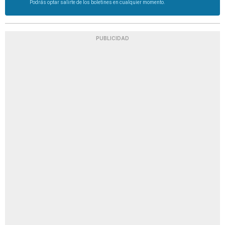
Podrás optar salirte de los boletines en cualquier momento.
PUBLICIDAD