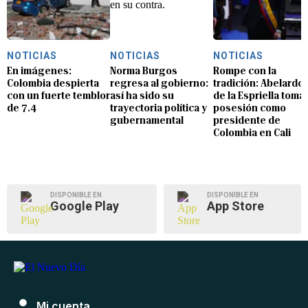
NOTICIAS
NOTICIAS
NOTICIAS
En imágenes:
Norma Burgos
Rompe con la
Colombia despierta
regresa al gobierno:
tradición: Abelardo
con un fuerte temblor
así ha sido su
de la Espriella toma
de 7.4
trayectoria política y
posesión como
gubernamental
presidente de
Colombia en Cali
DISPONIBLE EN
DISPONIBLE EN
Google Play
App Store
Mi cuenta