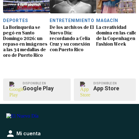
DEPORTES
ENTRETENIMIENTO
MAGACÍN
La Borinqueña se
De los archivos de El
La creatividad
pegó en Santo
Nuevo Día:
domina en las calle
Domingo 2026: un
recordando a Celia
de la Copenhagen
repaso en imágenes
Cruz y su conexión
Fashion Week
a las 34 medallas de
con Puerto Rico
oro de Puerto Rico
DISPONIBLE EN
DISPONIBLE EN
Google Play
App Store
Mi cuenta