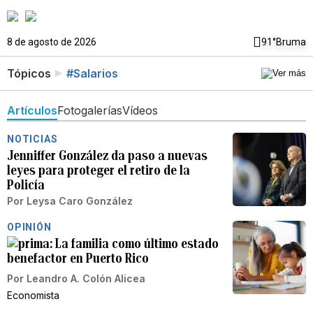
8 de agosto de 2026
91°
Bruma
Tópicos
#Salarios
Artículos
Fotogalerías
Vídeos
NOTICIAS
Jenniffer González da paso a nuevas
leyes para proteger el retiro de la
Policía
Por
Leysa Caro González
OPINIÓN
La familia como último estado
benefactor en Puerto Rico
Por
Leandro A. Colón Alicea
Economista