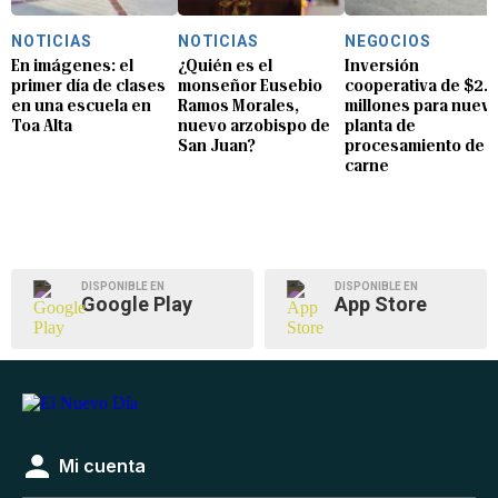
NOTICIAS
NOTICIAS
NEGOCIOS
En imágenes: el
¿Quién es el
Inversión
primer día de clases
monseñor Eusebio
cooperativa de $2.8
en una escuela en
Ramos Morales,
millones para nuev
Toa Alta
nuevo arzobispo de
planta de
San Juan?
procesamiento de
carne
DISPONIBLE EN
DISPONIBLE EN
Google Play
App Store
Mi cuenta