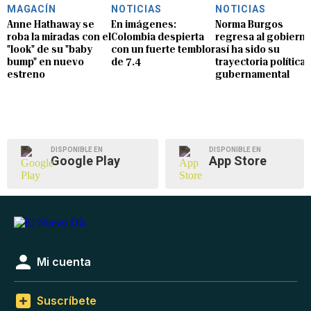
MAGACÍN
NOTICIAS
NOTICIAS
Anne Hathaway se
En imágenes:
Norma Burgos
roba la miradas con el
Colombia despierta
regresa al gobierno
"look" de su "baby
con un fuerte temblor
así ha sido su
bump" en nuevo
de 7.4
trayectoria política 
estreno
gubernamental
DISPONIBLE EN
DISPONIBLE EN
Google Play
App Store
Mi cuenta
Suscríbete